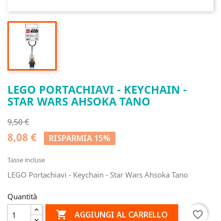
LEGO PORTACHIAVI - KEYCHAIN -
STAR WARS AHSOKA TANO
9,50 €
8,08 €
RISPARMIA 15%
Tasse incluse
LEGO Portachiavi - Keychain - Star Wars Ahsoka Tano
Quantità

favorite_border
AGGIUNGI AL CARRELLO