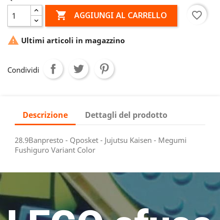

favorite_border
AGGIUNGI AL CARRELLO

Ultimi articoli in magazzino
Condividi
Descrizione
Dettagli del prodotto
28.9Banpresto - Qposket - Jujutsu Kaisen - Megumi
Fushiguro Variant Color