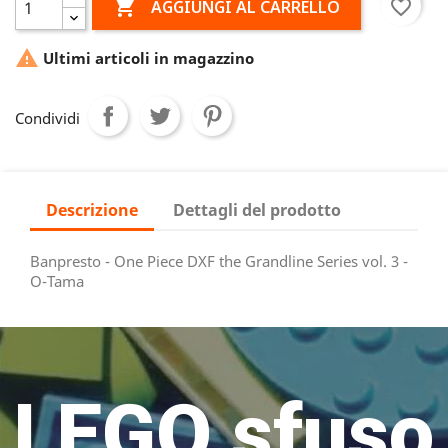

favorite_border
AGGIUNGI AL CARRELLO

Ultimi articoli in magazzino
Condividi
Descrizione
Dettagli del prodotto
Banpresto - One Piece DXF the Grandline Series vol. 3 -
O-Tama
LEGO sfuso