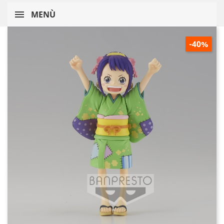
MENÙ
-40%