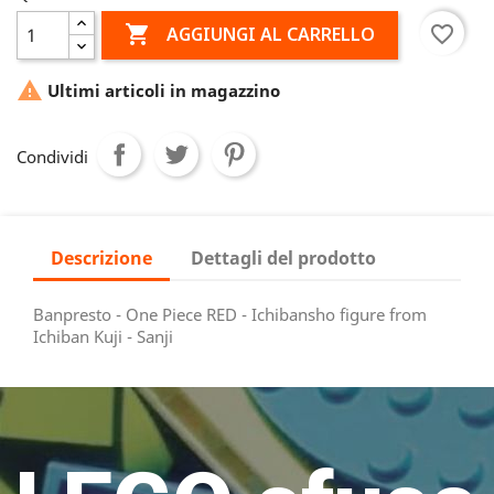

favorite_border
AGGIUNGI AL CARRELLO

Ultimi articoli in magazzino
Condividi
Descrizione
Dettagli del prodotto
Banpresto - One Piece RED - Ichibansho figure from
Ichiban Kuji - Sanji