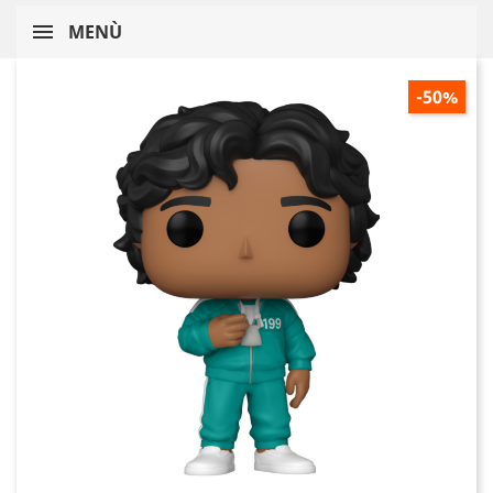
MENÙ
-50%