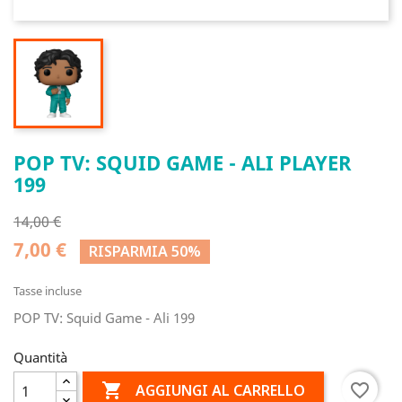
POP TV: SQUID GAME - ALI PLAYER
199
14,00 €
7,00 €
RISPARMIA 50%
Tasse incluse
POP TV: Squid Game - Ali 199
Quantità

favorite_border
AGGIUNGI AL CARRELLO