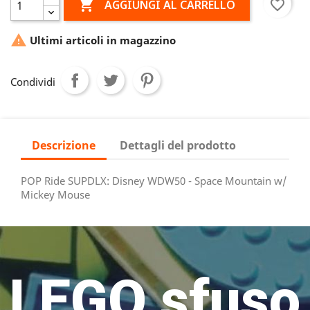

favorite_border
AGGIUNGI AL CARRELLO

Ultimi articoli in magazzino
Condividi
Descrizione
Dettagli del prodotto
POP Ride SUPDLX: Disney WDW50 - Space Mountain w/
Mickey Mouse
LEGO sfuso