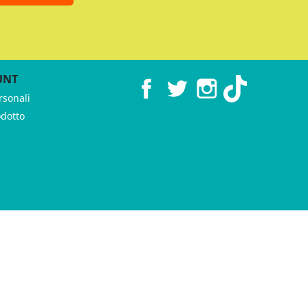
UNT
Facebook
Twitter
Instagram
TikTok
rsonali
odotto
 ♥︎ by
GeKo-Digital