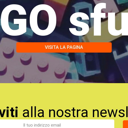
GO sf
VISITA LA PAGINA
viti
alla nostra newsl