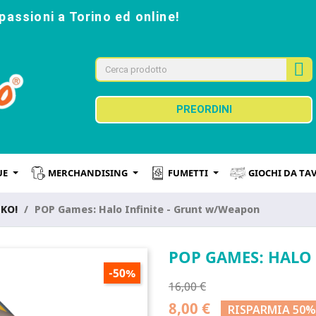
passioni a Torino ed online!
PREORDINI
UE
MERCHANDISING
FUMETTI
GIOCHI DA TA
NKO!
POP Games: Halo Infinite - Grunt w/Weapon
POP GAMES: HALO
-50%
16,00 €
8,00 €
RISPARMIA 50%