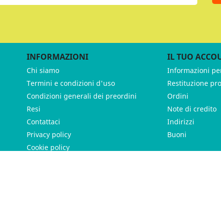
INFORMAZIONI
IL TUO ACCO
Chi siamo
Informazioni pe
Termini e condizioni d'uso
Restituzione pr
Condizioni generali dei preordini
Ordini
Resi
Note di credito
Contattaci
Indirizzi
Privacy policy
Buoni
Cookie policy
ames - P.IVA 11539370012 - Tutti i diritti riservati - Made with