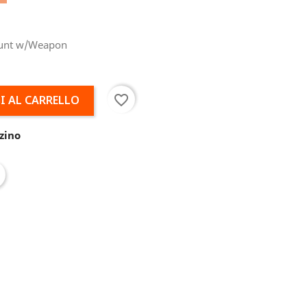
Grunt w/Weapon
favorite_border
I AL CARRELLO
zino