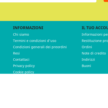
INFORMAZIONI
IL TUO ACCO
Chi siamo
Informazioni pe
Termini e condizioni d'uso
Restituzione pr
Condizioni generali dei preordini
Ordini
Resi
Note di credito
Contattaci
Indirizzi
Privacy policy
Buoni
Cookie policy
ames - P.IVA 11539370012 - Tutti i diritti riservati - Made with