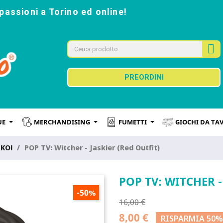
passioni a Torino ed online!
PREORDINI
UE
MERCHANDISING
FUMETTI
GIOCHI DA TA
NKO!
POP TV: Witcher - Jaskier (Red Outfit)
POP TV: WITCHER -
-50%
16,00 €
8,00 €
RISPARMIA 50%