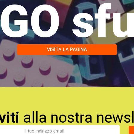
GO sf
VISITA LA PAGINA
viti
alla nostra newsl