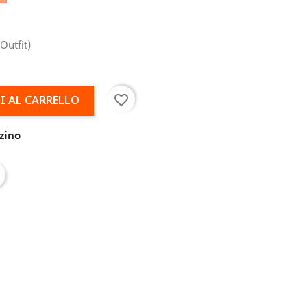
Outfit)
favorite_border
I AL CARRELLO
zino