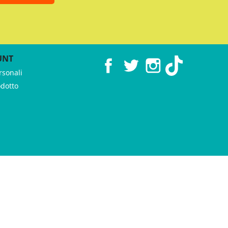
UNT
Facebook
Twitter
Instagram
TikTok
rsonali
odotto
 ♥︎ by
GeKo-Digital