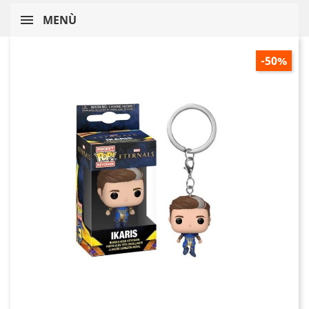
MENÙ
-50%