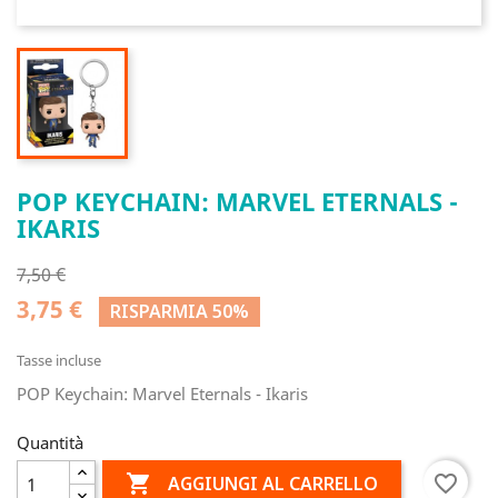
POP KEYCHAIN: MARVEL ETERNALS -
IKARIS
7,50 €
3,75 €
RISPARMIA 50%
Tasse incluse
POP Keychain: Marvel Eternals - Ikaris
Quantità

favorite_border
AGGIUNGI AL CARRELLO