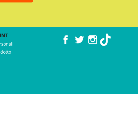
UNT
Facebook
Twitter
Instagram
TikTok
rsonali
odotto
 ♥︎ by
GeKo-Digital