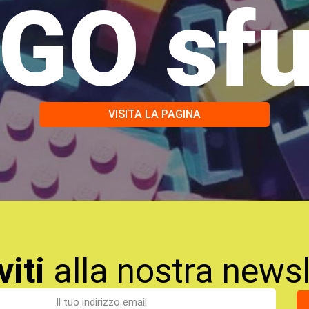
GO sf
VISITA LA PAGINA
viti
alla nostra newsl