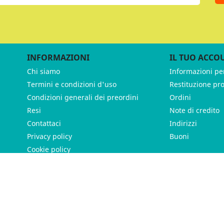
INFORMAZIONI
IL TUO ACCO
Chi siamo
Informazioni pe
Termini e condizioni d'uso
Restituzione pr
Condizioni generali dei preordini
Ordini
Resi
Note di credito
Contattaci
Indirizzi
Privacy policy
Buoni
Cookie policy
ames - P.IVA 11539370012 - Tutti i diritti riservati - Made with