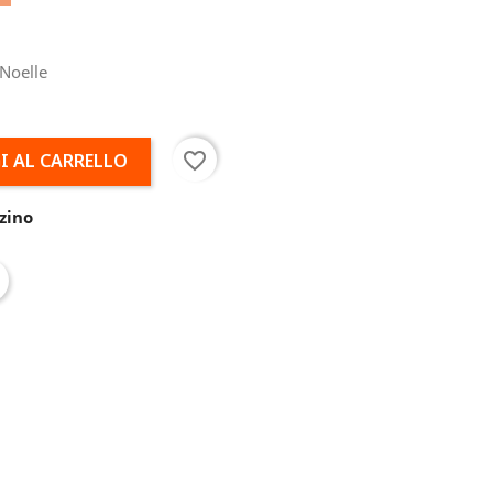
Noelle
favorite_border
I AL CARRELLO
zino