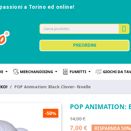
passioni a Torino ed online!
PREORDINI
UE
MERCHANDISING
FUMETTI
GIOCHI DA TA
NKO!
POP Animation: Black Clover- Noelle
POP ANIMATION: 
-50%
14,00 €
7,00 €
RISPARMIA 50%