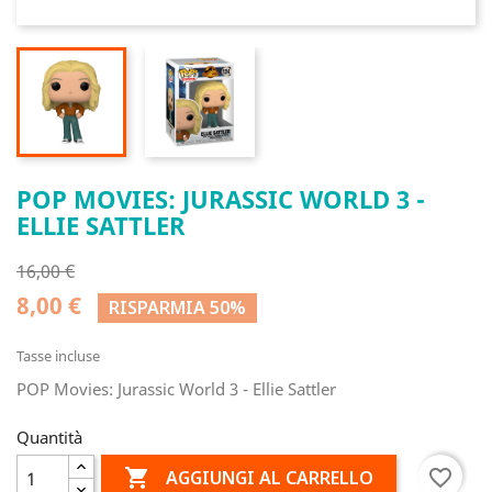
POP MOVIES: JURASSIC WORLD 3 -
ELLIE SATTLER
16,00 €
8,00 €
RISPARMIA 50%
Tasse incluse
POP Movies: Jurassic World 3 - Ellie Sattler
Quantità

favorite_border
AGGIUNGI AL CARRELLO