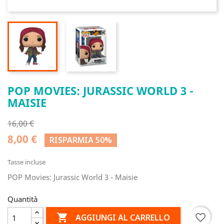
POP MOVIES: JURASSIC WORLD 3 -
MAISIE
16,00 €
8,00 €
RISPARMIA 50%
Tasse incluse
POP Movies: Jurassic World 3 - Maisie
Quantità

favorite_border
AGGIUNGI AL CARRELLO