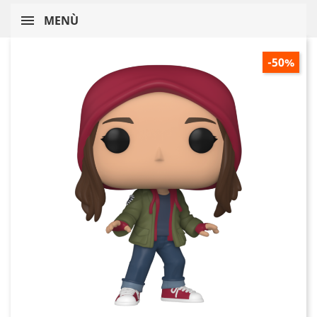
MENÙ
-50%