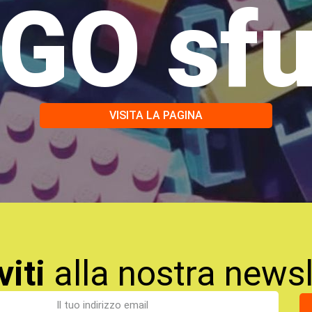
GO sf
VISITA LA PAGINA
viti
alla nostra newsl