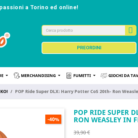
passioni a Torino ed online!
PREORDINI
UE
MERCHANDISING
FUMETTI
GIOCHI DA TA
NKO!
POP Ride Super DLX: Harry Potter CoS 20th- Ron Weasley
POP RIDE SUPER D
RON WEASLEY IN F
-40%
39,90 €