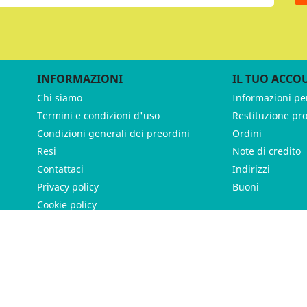
INFORMAZIONI
IL TUO ACCO
Chi siamo
Informazioni pe
Termini e condizioni d'uso
Restituzione pr
Condizioni generali dei preordini
Ordini
Resi
Note di credito
Contattaci
Indirizzi
Privacy policy
Buoni
Cookie policy
ames - P.IVA 11539370012 - Tutti i diritti riservati - Made with