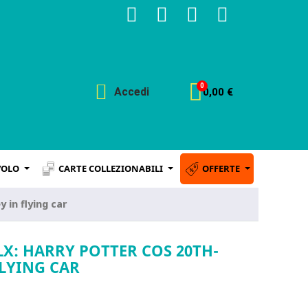
Accedi
0,00 €
VOLO
CARTE COLLEZIONABILI
OFFERTE
 in flying car
LX: HARRY POTTER COS 20TH-
LYING CAR