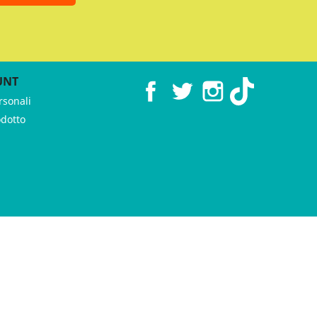
UNT
Facebook
Twitter
Instagram
TikTok
rsonali
odotto
 ♥︎ by
GeKo-Digital