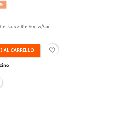
0%
tter CoS 20th- Ron w/Car
favorite_border
I AL CARRELLO
zino