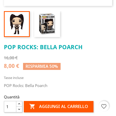
POP ROCKS: BELLA POARCH
16,00 €
8,00 €
RISPARMIA 50%
Tasse incluse
POP Rocks: Bella Poarch
Quantità

favorite_border
AGGIUNGI AL CARRELLO