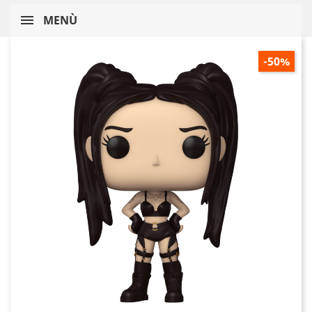
MENÙ
-50%