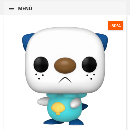
MENÙ
-50%