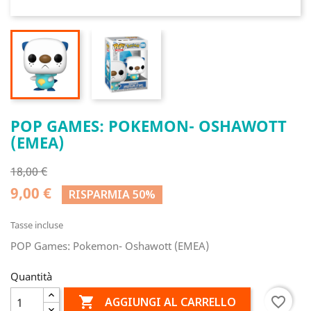
POP GAMES: POKEMON- OSHAWOTT
(EMEA)
18,00 €
9,00 €
RISPARMIA 50%
Tasse incluse
POP Games: Pokemon- Oshawott (EMEA)
Quantità

favorite_border
AGGIUNGI AL CARRELLO