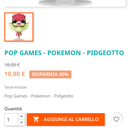
POP GAMES - POKEMON - PIDGEOTTO
18,00 €
10,80 €
RISPARMIA 40%
Tasse incluse
Pop Games - Pokemon - Pidgeotto
Quantità

favorite_border
AGGIUNGI AL CARRELLO