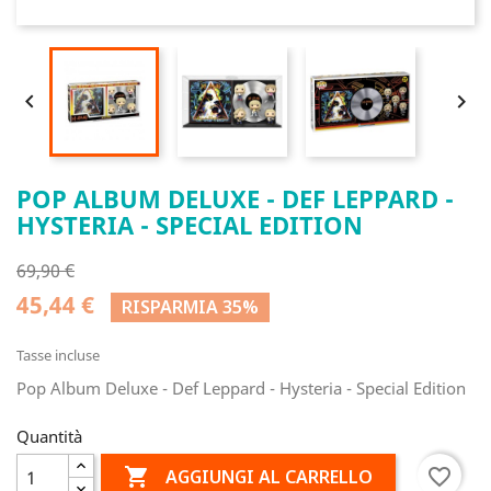


POP ALBUM DELUXE - DEF LEPPARD -
HYSTERIA - SPECIAL EDITION
69,90 €
45,44 €
RISPARMIA 35%
Tasse incluse
Pop Album Deluxe - Def Leppard - Hysteria - Special Edition
Quantità

favorite_border
AGGIUNGI AL CARRELLO