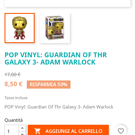
POP VINYL: GUARDIAN OF THR
GALAXY 3- ADAM WARLOCK
17,00 €
8,50 €
RISPARMIA 50%
Tasse incluse
POP Vinyl: Guardian Of Thr Galaxy 3- Adam Warlock
Quantità

favorite_border
AGGIUNGI AL CARRELLO