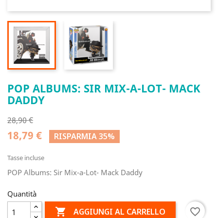
POP ALBUMS: SIR MIX-A-LOT- MACK
DADDY
28,90 €
18,79 €
RISPARMIA 35%
Tasse incluse
POP Albums: Sir Mix-a-Lot- Mack Daddy
Quantità

favorite_border
AGGIUNGI AL CARRELLO