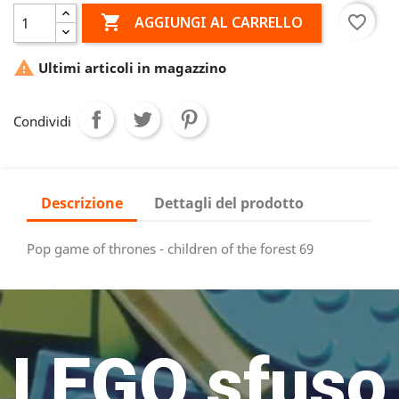

favorite_border
AGGIUNGI AL CARRELLO

Ultimi articoli in magazzino
Condividi
Descrizione
Dettagli del prodotto
Pop game of thrones - children of the forest 69
LEGO sfuso