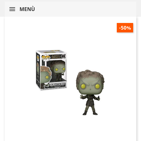
MENÙ
-50%