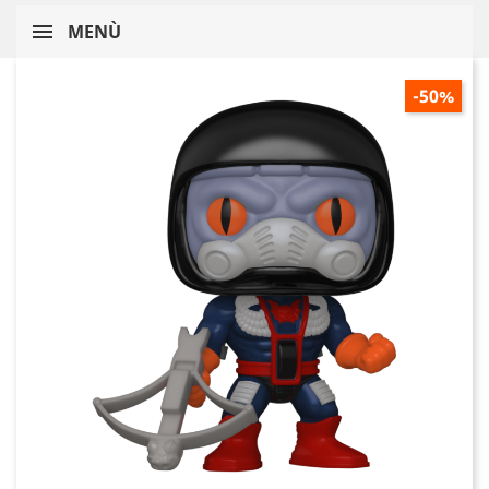
MENÙ
-50%