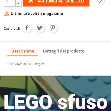

favorite_border
AGGIUNGI AL CARRELLO

Ultimi articoli in magazzino
Condividi
Descrizione
Dettagli del prodotto
POP Vinyl: MOTU - Dragstor
LEGO sfuso