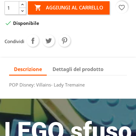

favorite_border
AGGIUNGI AL CARRELLO

Disponibile
Condividi
Descrizione
Dettagli del prodotto
POP Disney: Villains- Lady Tremaine
LEGO sfuso