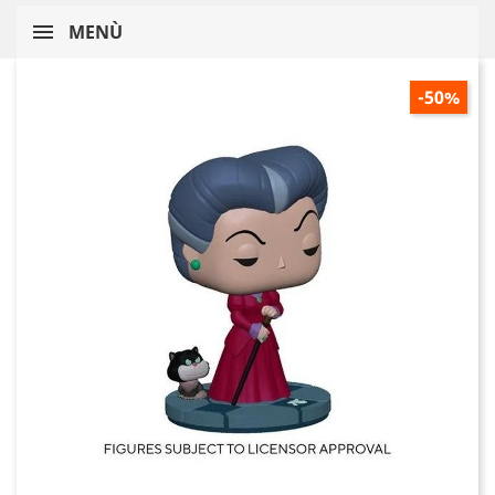
MENÙ
-50%