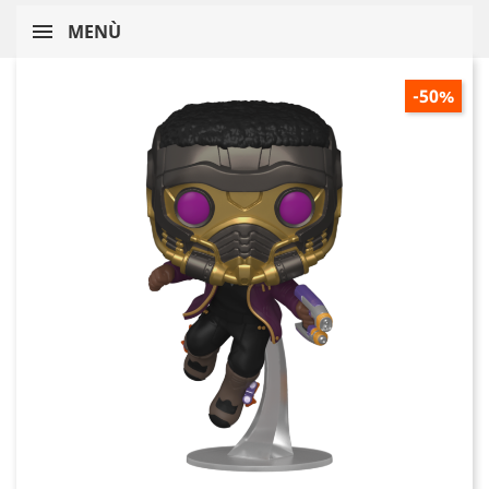
MENÙ
-50%