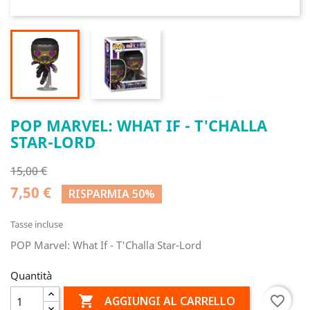
POP MARVEL: WHAT IF - T'CHALLA
STAR-LORD
15,00 €
7,50 €
RISPARMIA 50%
Tasse incluse
POP Marvel: What If - T'Challa Star-Lord
Quantità

favorite_border
AGGIUNGI AL CARRELLO