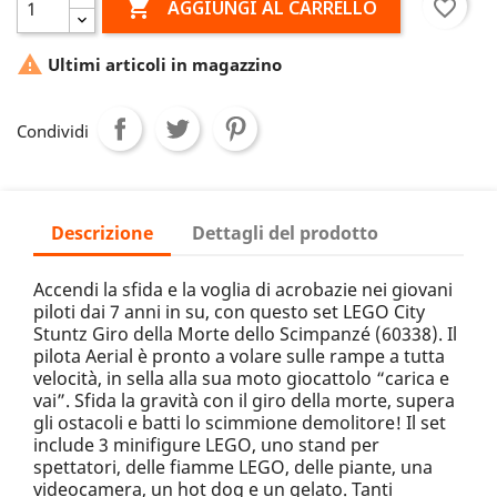

favorite_border
AGGIUNGI AL CARRELLO

Ultimi articoli in magazzino
Condividi
Descrizione
Dettagli del prodotto
Accendi la sfida e la voglia di acrobazie nei giovani
piloti dai 7 anni in su, con questo set LEGO City
Stuntz Giro della Morte dello Scimpanzé (60338). Il
pilota Aerial è pronto a volare sulle rampe a tutta
velocità, in sella alla sua moto giocattolo “carica e
vai”. Sfida la gravità con il giro della morte, supera
gli ostacoli e batti lo scimmione demolitore! Il set
include 3 minifigure LEGO, uno stand per
spettatori, delle fiamme LEGO, delle piante, una
videocamera, un hot dog e un gelato. Tanti