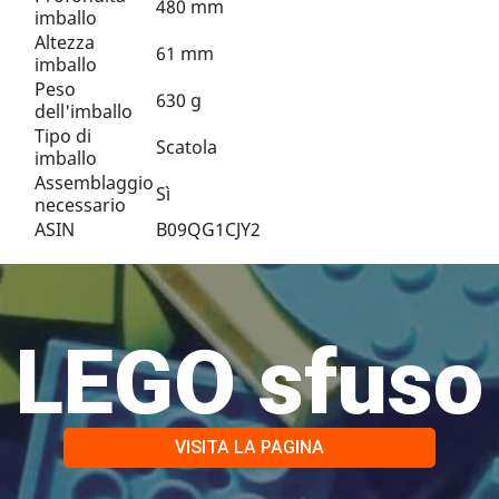
480 mm
imballo
Altezza
61 mm
imballo
Peso
630 g
dell'imballo
Tipo di
Scatola
imballo
Assemblaggio
Sì
necessario
ASIN
B09QG1CJY2
LEGO sfuso
VISITA LA PAGINA