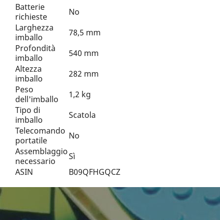
Batterie
No
richieste
Larghezza
78,5 mm
imballo
Profondità
540 mm
imballo
Altezza
282 mm
imballo
Peso
1,2 kg
dell'imballo
Tipo di
Scatola
imballo
Telecomando
No
portatile
Assemblaggio
Sì
necessario
ASIN
B09QFHGQCZ