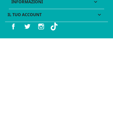
INFORMAZIONI

IL TUO ACCOUNT

Facebook
Twitter
Instagram
TikTok
© 2016 - 2026 Legames - P.IVA 11539370012 - Tutti i diritti
riservati - Made with ♥︎ by
GeKo-Digital