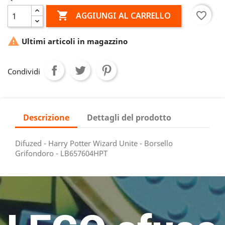

favorite_border
AGGIUNGI AL CARRELLO

Ultimi articoli in magazzino
Condividi
Descrizione
Dettagli del prodotto
Difuzed - Harry Potter Wizard Unite - Borsello
Grifondoro - LB657604HPT