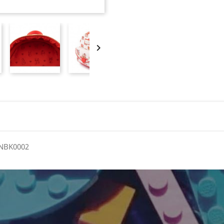

UNBK0002