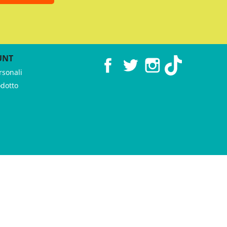
UNT
Facebook
Twitter
Instagram
TikTok
rsonali
odotto
 ♥︎ by
GeKo-Digital