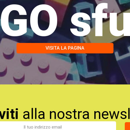
GO sf
VISITA LA PAGINA
viti
alla nostra newsl