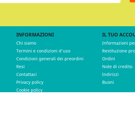
INFORMAZIONI
IL TUO ACCO
Chi siamo
Informazioni pe
Termini e condizioni d'uso
Restituzione pr
Condizioni generali dei preordini
Ordini
Resi
Note di credito
Contattaci
Indirizzi
Privacy policy
Buoni
Cookie policy
ames - P.IVA 11539370012 - Tutti i diritti riservati - Made with