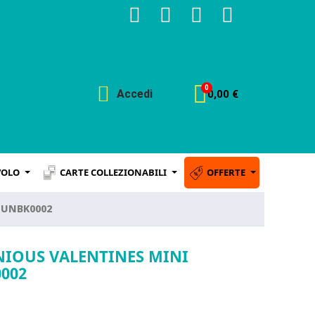
Accedi
0,00 €
VOLO
CARTE COLLEZIONABILI
OFFERTE
 FUNBK0002
NIOUS VALENTINES MINI
002