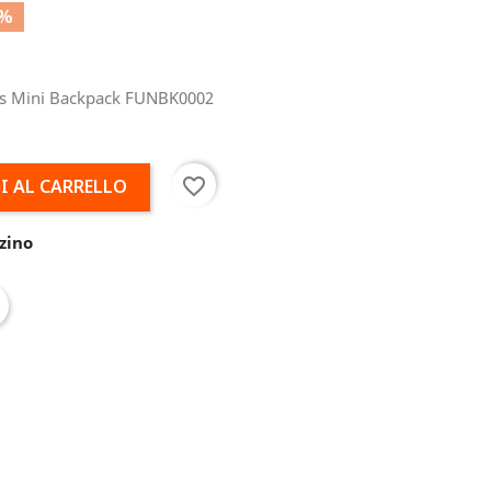
0%
nes Mini Backpack FUNBK0002
favorite_border
I AL CARRELLO
zino