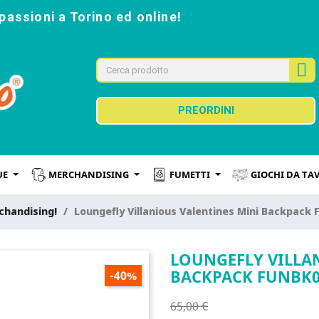
passioni a Torino ed online!
PREORDINI
UE
MERCHANDISING
FUMETTI
GIOCHI DA TA
chandising!
Loungefly Villanious Valentines Mini Backpack
LOUNGEFLY VILLA
BACKPACK FUNBK0
-40%
65,00 €