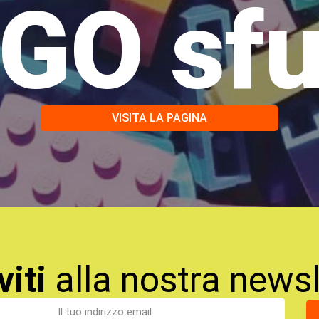
GO sf
VISITA LA PAGINA
viti
alla nostra newsl