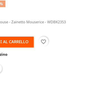
0%
Mouse - Zainetto Mouserice - WDBK2353
favorite_border
I AL CARRELLO
zino