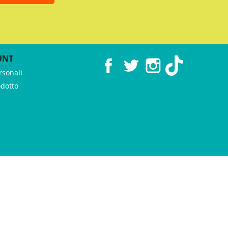
UNT
Facebook
Twitter
Instagram
TikTok
rsonali
odotto
 ♥︎ by
GeKo-Digital