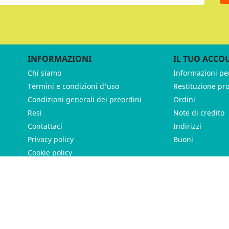
INFORMAZIONI
IL TUO ACCO
Chi siamo
Informazioni pe
Termini e condizioni d'uso
Restituzione pr
Condizioni generali dei preordini
Ordini
Resi
Note di credito
Contattaci
Indirizzi
Privacy policy
Buoni
Cookie policy
ames - P.IVA 11539370012 - Tutti i diritti riservati - Made with