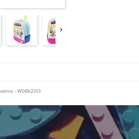

userice - WDBK2353