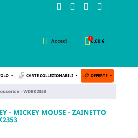
Accedi
0,00 €
VOLO
CARTE COLLEZIONABILI
OFFERTE
Mouserice - WDBK2353
EY - MICKEY MOUSE - ZAINETTO
K2353