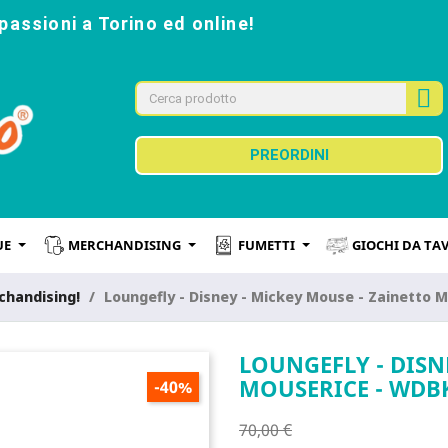
passioni a Torino ed online!
PREORDINI
UE
MERCHANDISING
FUMETTI
GIOCHI DA TA
chandising!
Loungefly - Disney - Mickey Mouse - Zainetto 
LOUNGEFLY - DISN
MOUSERICE - WDB
-40%
70,00 €