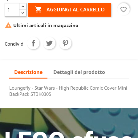

favorite_border
AGGIUNGI AL CARRELLO

Ultimi articoli in magazzino
Condividi
Descrizione
Dettagli del prodotto
Loungefly - Star Wars - High Republic Comic Cover Mini
BackPack STBK0305