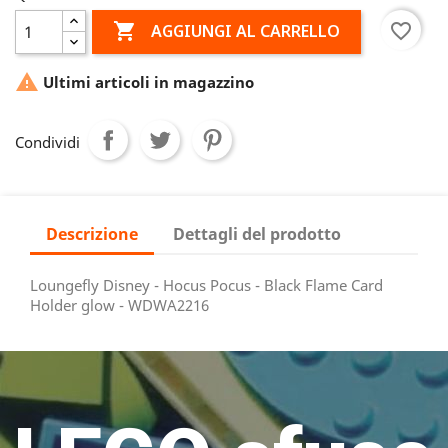

favorite_border
AGGIUNGI AL CARRELLO

Ultimi articoli in magazzino
Condividi
Descrizione
Dettagli del prodotto
Loungefly Disney - Hocus Pocus - Black Flame Card
Holder glow - WDWA2216