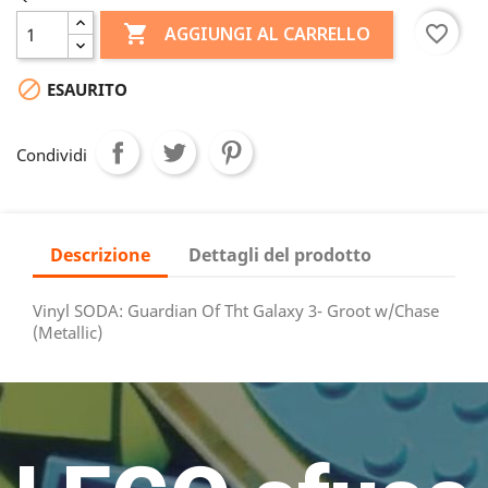

favorite_border
AGGIUNGI AL CARRELLO

ESAURITO
Condividi
Descrizione
Dettagli del prodotto
Vinyl SODA: Guardian Of Tht Galaxy 3- Groot w/Chase
(Metallic)