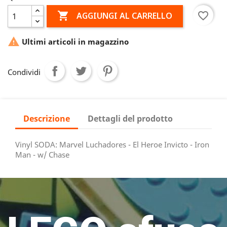

favorite_border
AGGIUNGI AL CARRELLO

Ultimi articoli in magazzino
Condividi
Descrizione
Dettagli del prodotto
Vinyl SODA: Marvel Luchadores - El Heroe Invicto - Iron
Man - w/ Chase