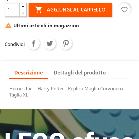

favorite_border
AGGIUNGI AL CARRELLO

Ultimi articoli in magazzino
Condividi
Descrizione
Dettagli del prodotto
Heroes Inc. - Harry Potter - Replica Maglia Corvonero -
Taglia XL