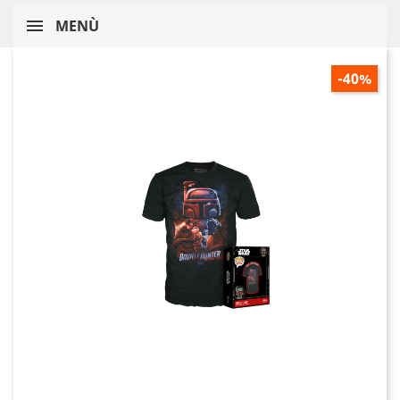
MENÙ
-40%