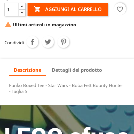

favorite_border
AGGIUNGI AL CARRELLO

Ultimi articoli in magazzino
Condividi
Descrizione
Dettagli del prodotto
Funko Boxed Tee - Star Wars - Boba Fett Bounty Hunter
- Taglia S