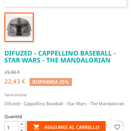
DIFUZED - CAPPELLINO BASEBALL -
STAR WARS - THE MANDALORIAN
29,90 €
22,43 €
RISPARMIA 25%
Tasse incluse
Difuzed - Cappellino Baseball - Star Wars - The Mandalorian
Quantità

favorite_border
AGGIUNGI AL CARRELLO