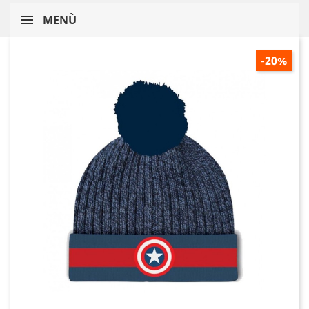
MENÙ
-20%