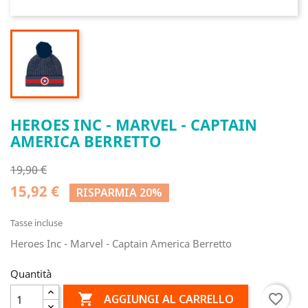
HEROES INC - MARVEL - CAPTAIN
AMERICA BERRETTO
19,90 €
15,92 €
RISPARMIA 20%
Tasse incluse
Heroes Inc - Marvel - Captain America Berretto
Quantità

favorite_border
AGGIUNGI AL CARRELLO