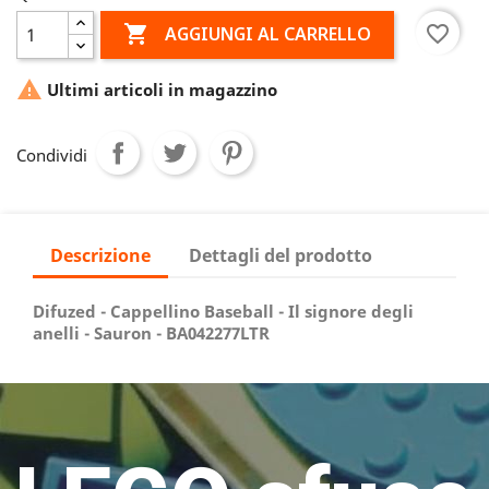

favorite_border
AGGIUNGI AL CARRELLO

Ultimi articoli in magazzino
Condividi
Descrizione
Dettagli del prodotto
Difuzed - Cappellino Baseball - Il signore degli
anelli - Sauron - BA042277LTR