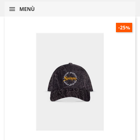
MENÙ
-25%