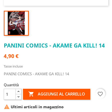
PANINI COMICS - AKAME GA KILL! 14
4,90 €
Tasse incluse
PANINI COMICS - AKAME GA KILL! 14
Quantità

favorite_border
AGGIUNGI AL CARRELLO

Ultimi articoli in magazzino