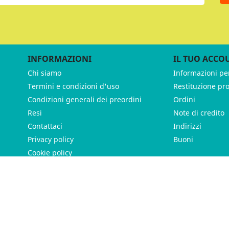
INFORMAZIONI
IL TUO ACCO
Chi siamo
Informazioni pe
Termini e condizioni d'uso
Restituzione pr
Condizioni generali dei preordini
Ordini
Resi
Note di credito
Contattaci
Indirizzi
Privacy policy
Buoni
Cookie policy
ames - P.IVA 11539370012 - Tutti i diritti riservati - Made with