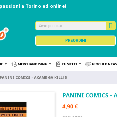
passioni a Torino ed online!
PREORDINI
UE
MERCHANDISING
FUMETTI
GIOCHI DA TA
PANINI COMICS - AKAME GA KILL! 5
PANINI COMICS - A
4,90 €
Tasse incluse