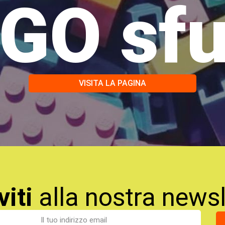
GO sf
VISITA LA PAGINA
viti
alla nostra newsl