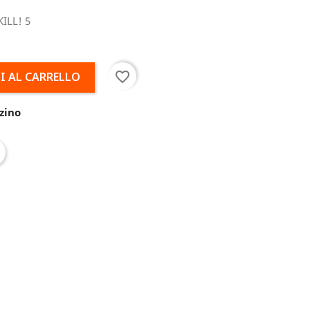
ILL! 5
favorite_border
I AL CARRELLO
zino