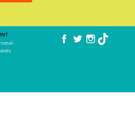
UNT
Facebook
Twitter
Instagram
TikTok
rsonali
odotto
 ♥︎ by
GeKo-Digital