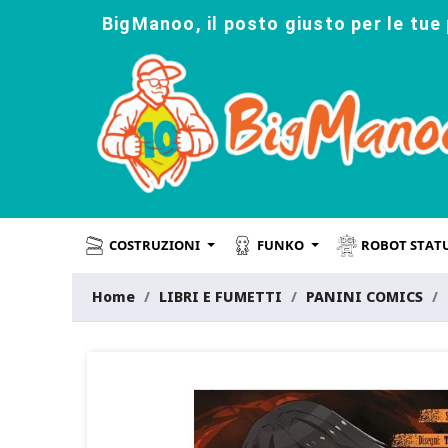
BigManoo, il posto giusto per le tue 
COSTRUZIONI
FUNKO
ROBOT STAT
Home
LIBRI E FUMETTI
PANINI COMICS