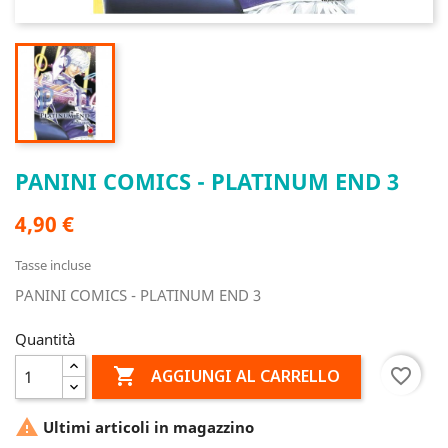
PANINI COMICS - PLATINUM END 3
4,90 €
Tasse incluse
PANINI COMICS - PLATINUM END 3
Quantità

favorite_border
AGGIUNGI AL CARRELLO

Ultimi articoli in magazzino