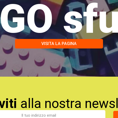
GO sf
VISITA LA PAGINA
viti
alla nostra newsl