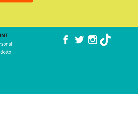
UNT
Facebook
Twitter
Instagram
TikTok
rsonali
odotto
 ♥︎ by
GeKo-Digital