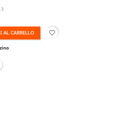
 3
favorite_border
I AL CARRELLO
zino