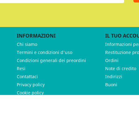
INFORMAZIONI
IL TUO ACCO
Chi siamo
Informazioni pe
Termini e condizioni d'uso
Restituzione pr
Condizioni generali dei preordini
Ordini
Resi
Note di credito
Contattaci
Indirizzi
Privacy policy
Buoni
Cookie policy
ames - P.IVA 11539370012 - Tutti i diritti riservati - Made with