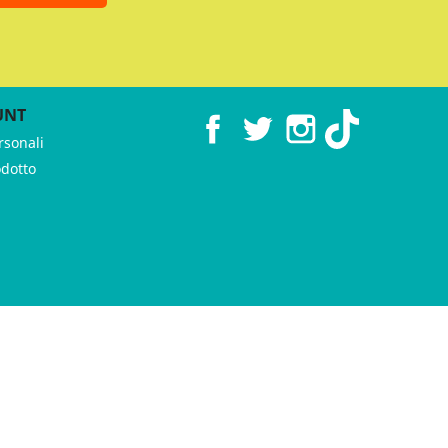
UNT
Facebook
Twitter
Instagram
TikTok
rsonali
odotto
 ♥︎ by
GeKo-Digital