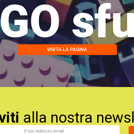
GO sf
VISITA LA PAGINA
viti
alla nostra newsl