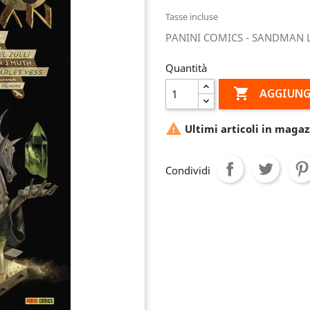
Tasse incluse
PANINI COMICS - SANDMAN LI
Quantità

AGGIUNG

Ultimi articoli in magaz
Condividi