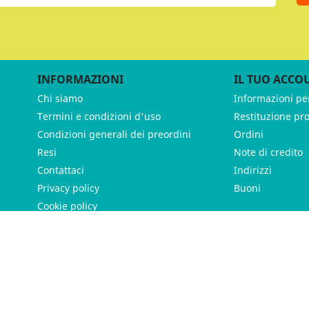
INFORMAZIONI
IL TUO ACCO
Chi siamo
Informazioni pe
Termini e condizioni d'uso
Restituzione pr
Condizioni generali dei preordini
Ordini
Resi
Note di credito
Contattaci
Indirizzi
Privacy policy
Buoni
Cookie policy
ames - P.IVA 11539370012 - Tutti i diritti riservati - Made with