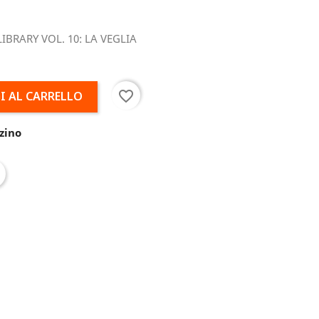
BRARY VOL. 10: LA VEGLIA
favorite_border
I AL CARRELLO
zino