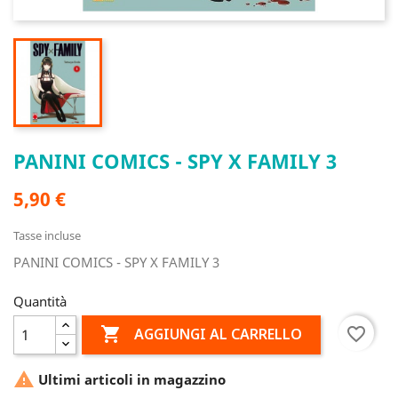
PANINI COMICS - SPY X FAMILY 3
5,90 €
Tasse incluse
PANINI COMICS - SPY X FAMILY 3
Quantità

favorite_border
AGGIUNGI AL CARRELLO

Ultimi articoli in magazzino