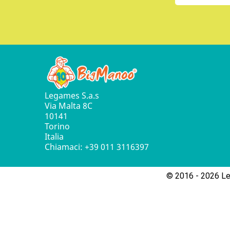
Legames S.a.s
Via Malta 8C
10141
Torino
Italia
Chiamaci:
+39 011 3116397
© 2016 - 2026 Leg