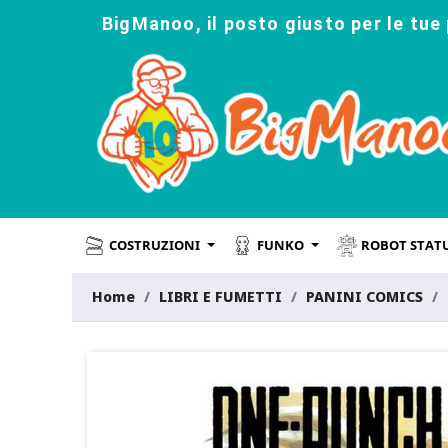
BigManoo, il posto giusto per le tue 
COSTRUZIONI
FUNKO
ROBOT STAT
Home
LIBRI E FUMETTI
PANINI COMICS