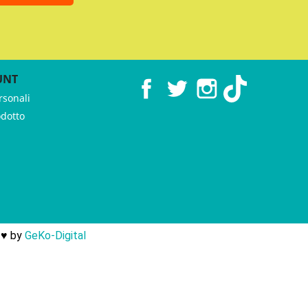
UNT
Facebook
Twitter
Instagram
TikTok
rsonali
odotto
 ♥︎ by
GeKo-Digital