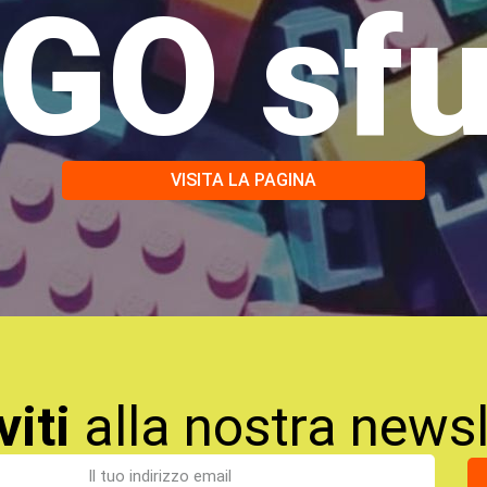
GO sf
VISITA LA PAGINA
viti
alla nostra newsl