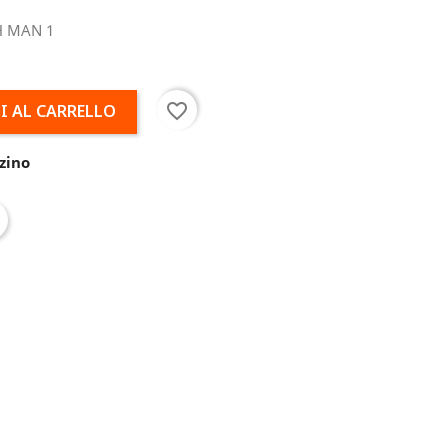
H MAN 1
favorite_border
I AL CARRELLO
zino