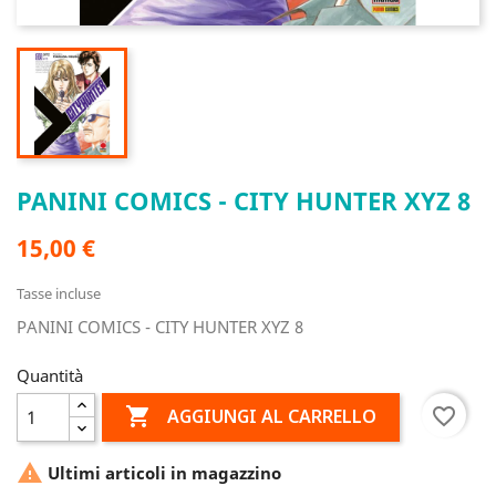
PANINI COMICS - CITY HUNTER XYZ 8
15,00 €
Tasse incluse
PANINI COMICS - CITY HUNTER XYZ 8
Quantità

favorite_border
AGGIUNGI AL CARRELLO

Ultimi articoli in magazzino