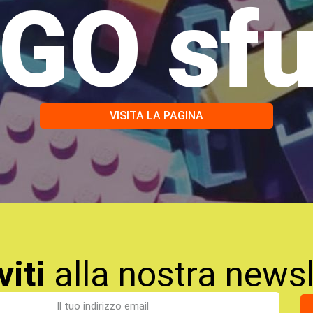
GO sf
VISITA LA PAGINA
viti
alla nostra newsl