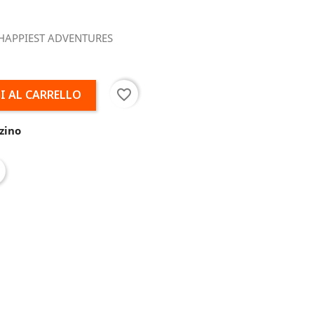
 HAPPIEST ADVENTURES
favorite_border
I AL CARRELLO
zino