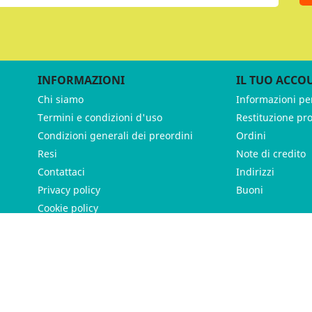
INFORMAZIONI
IL TUO ACCO
Chi siamo
Informazioni pe
Termini e condizioni d'uso
Restituzione pr
Condizioni generali dei preordini
Ordini
Resi
Note di credito
Contattaci
Indirizzi
Privacy policy
Buoni
Cookie policy
ames - P.IVA 11539370012 - Tutti i diritti riservati - Made with