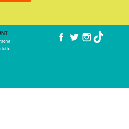
UNT
Facebook
Twitter
Instagram
TikTok
rsonali
odotto
 ♥︎ by
GeKo-Digital