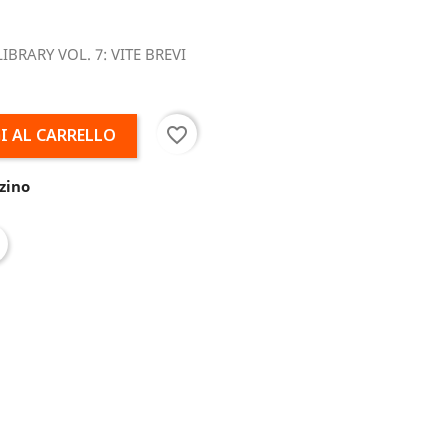
BRARY VOL. 7: VITE BREVI
favorite_border
I AL CARRELLO
zino