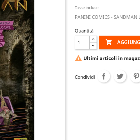
Tasse incluse
PANINI COMICS - SANDMAN LI
Quantità

AGGIUNG

Ultimi articoli in magaz
Condividi