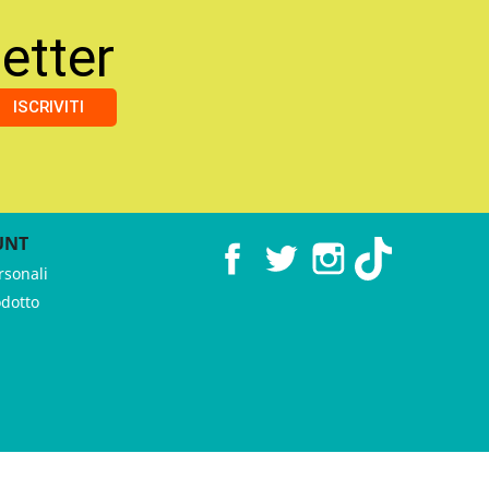
etter
ISCRIVITI
UNT
Facebook
Twitter
Instagram
TikTok
rsonali
odotto