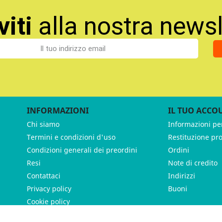
viti
alla nostra newsl
INFORMAZIONI
IL TUO ACCO
Chi siamo
Informazioni pe
Termini e condizioni d'uso
Restituzione pr
Condizioni generali dei preordini
Ordini
Resi
Note di credito
Contattaci
Indirizzi
Privacy policy
Buoni
Cookie policy