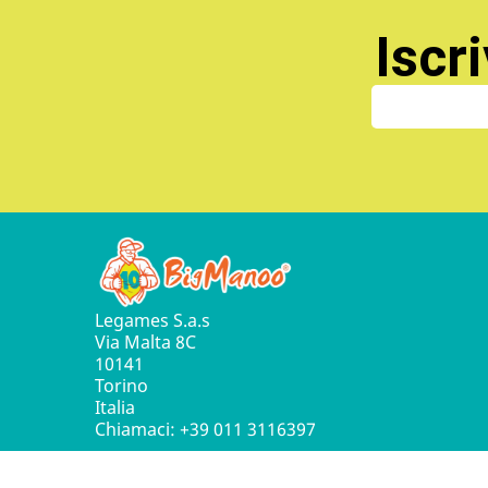
Iscri
Legames S.a.s
Via Malta 8C
10141
Torino
Italia
Chiamaci:
+39 011 3116397