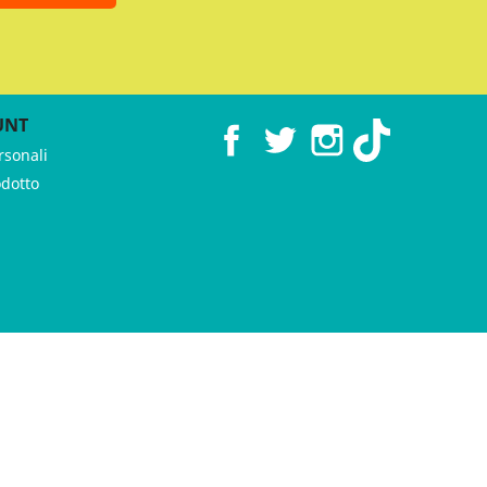
UNT
Facebook
Twitter
Instagram
TikTok
rsonali
odotto
 ♥︎ by
GeKo-Digital