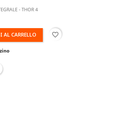
TEGRALE - THOR 4
favorite_border
I AL CARRELLO
zino