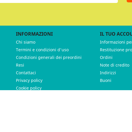
INFORMAZIONI
IL TUO ACCO
Chi siamo
Informazioni pe
Termini e condizioni d'uso
Restituzione pr
Condizioni generali dei preordini
Ordini
Resi
Note di credito
Contattaci
Indirizzi
Privacy policy
Buoni
Cookie policy
ames - P.IVA 11539370012 - Tutti i diritti riservati - Made with