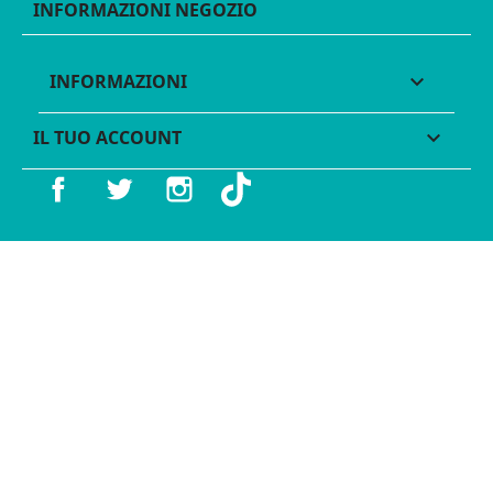
INFORMAZIONI NEGOZIO
INFORMAZIONI

IL TUO ACCOUNT

Facebook
Twitter
Instagram
TikTok
© 2016 - 2026 Legames - P.IVA 11539370012 - Tutti i diritti
riservati - Made with ♥︎ by
GeKo-Digital