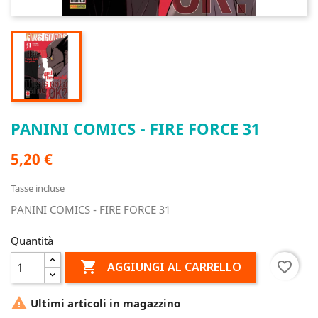
PANINI COMICS - FIRE FORCE 31
5,20 €
Tasse incluse
PANINI COMICS - FIRE FORCE 31
Quantità

favorite_border
AGGIUNGI AL CARRELLO

Ultimi articoli in magazzino